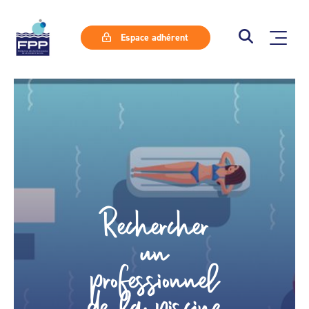
Espace adhérent
Rechercher
un
professionnel
de la piscine