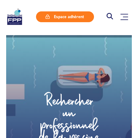
Espace adhérent
Rechercher
un
professionnel
de la piscine