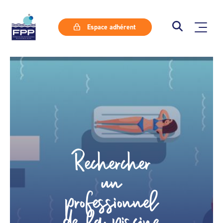
Espace adhérent
Rechercher
un
professionnel
de la piscine