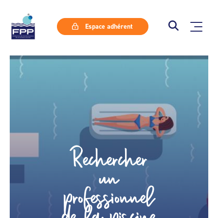
Espace adhérent
Rechercher
un
professionnel
de la piscine