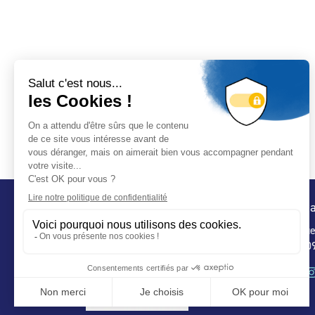
Conta
32 ru
75 009