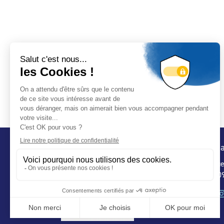
Conta
32 ru
75 009