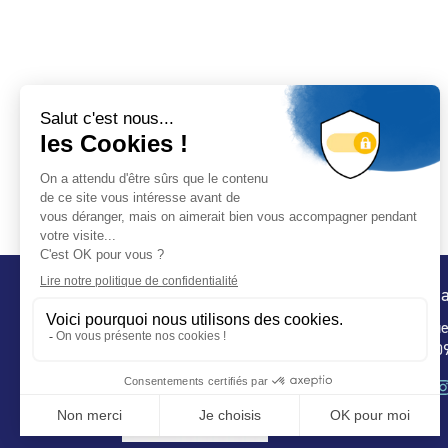
Conta
32 ru
75 009