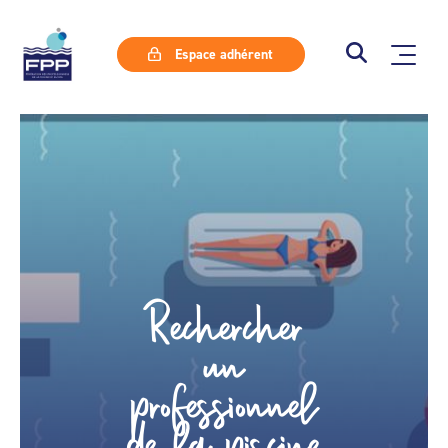
Espace adhérent
Rechercher
un
professionnel
de la piscine