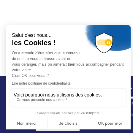
Conta
32 ru
75 009