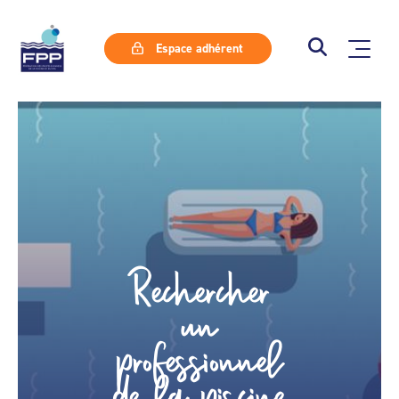
Espace adhérent
Rechercher
un
professionnel
de la piscine