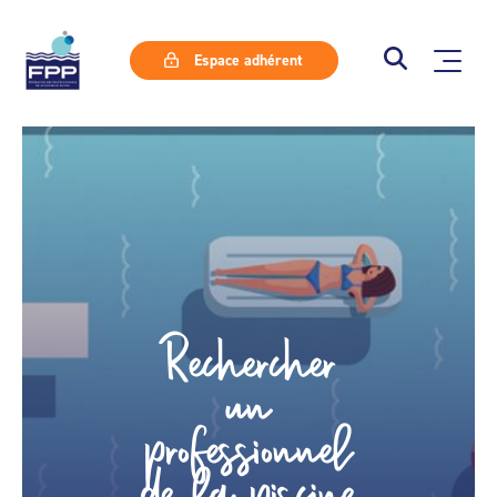
Espace adhérent
Rechercher
un
professionnel
de la piscine