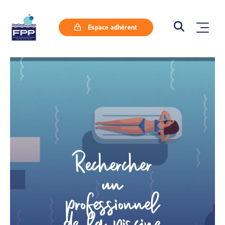
Espace adhérent
Rechercher
un
professionnel
de la piscine