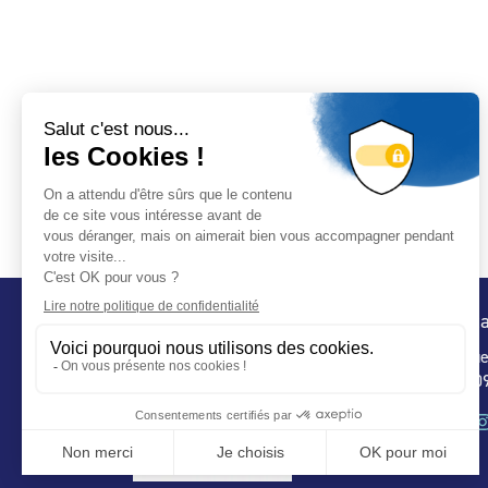
Conta
32 ru
75 009