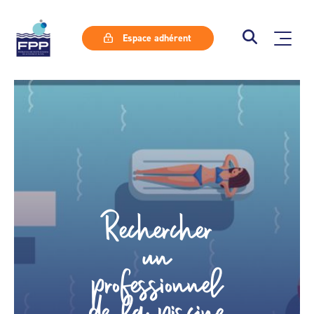
Espace adhérent
Rechercher
un
professionnel
de la piscine