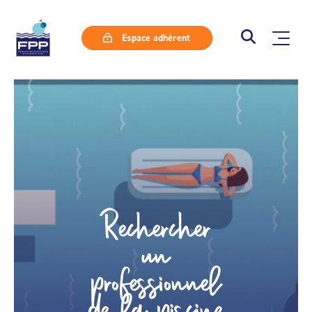
Espace adhérent
Rechercher
un
professionnel
de la piscine