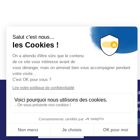
Conta
32 ru
75 009