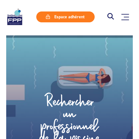
Espace adhérent
Rechercher
un
professionnel
de la piscine