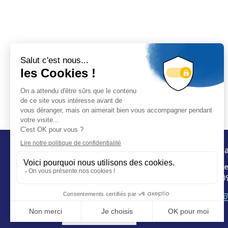
Conta
32 ru
75 009