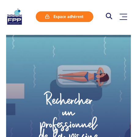
Espace adhérent
Rechercher
un
professionnel
de la piscine