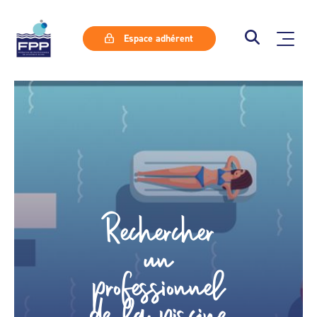
Espace adhérent
Rechercher
un
professionnel
de la piscine