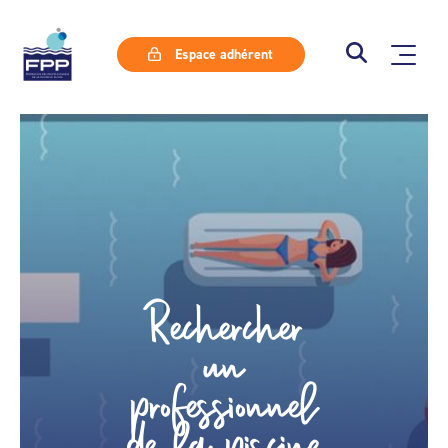
Espace adhérent
Rechercher
un
professionnel
de la piscine