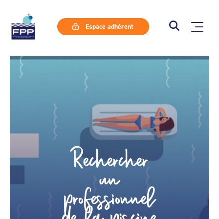
Espace adhérent
Rechercher
un
professionnel
de la piscine