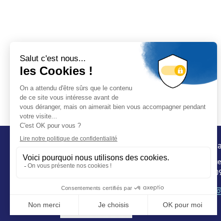
Conta
32 ru
75 009