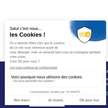
Conta
32 ru
75 009