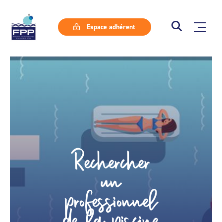
Espace adhérent
Rechercher
un
professionnel
de la piscine