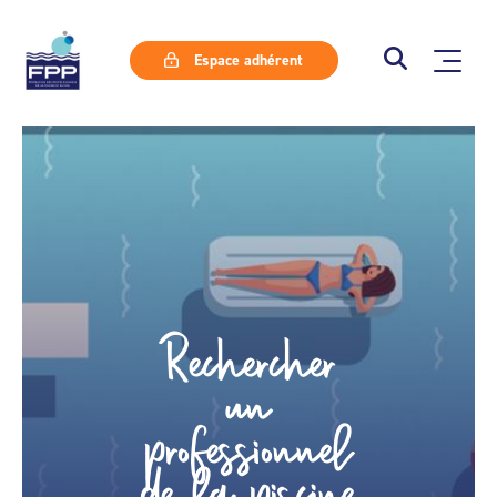
Espace adhérent
Rechercher
un
professionnel
de la piscine