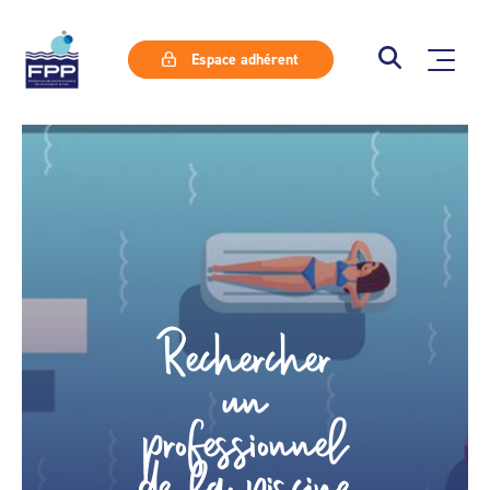
Espace adhérent
Rechercher
un
professionnel
de la piscine