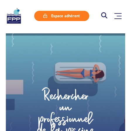
Espace adhérent
Rechercher
un
professionnel
de la piscine