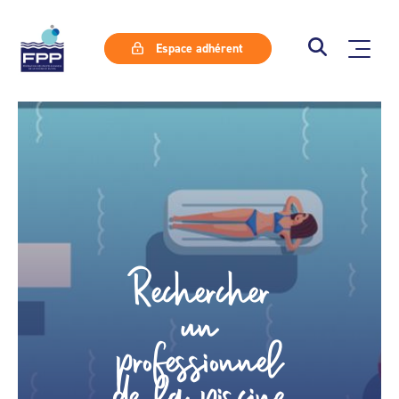
Espace adhérent
Rechercher
un
professionnel
de la piscine