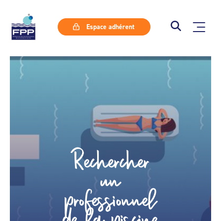
Espace adhérent
Rechercher
un
professionnel
de la piscine