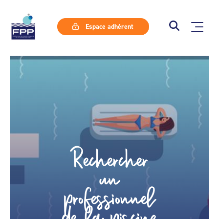
Espace adhérent
Rechercher
un
professionnel
de la piscine