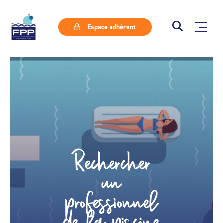
Espace adhérent
Rechercher
un
professionnel
de la piscine