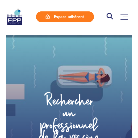
Espace adhérent
Rechercher
un
professionnel
de la piscine