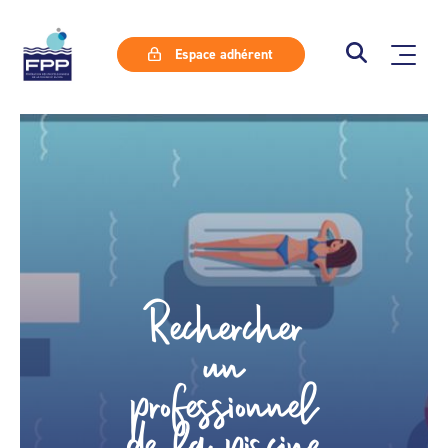
Espace adhérent
Rechercher
un
professionnel
de la piscine