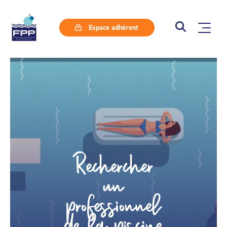
Espace adhérent
Rechercher
un
professionnel
de la piscine