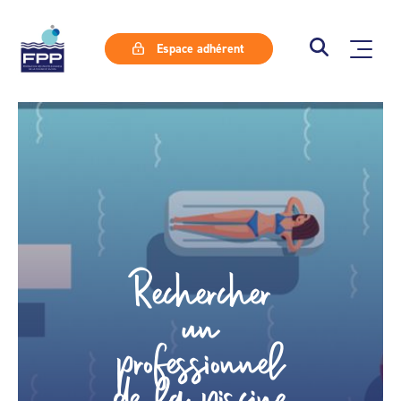
Espace adhérent
Rechercher
un
professionnel
de la piscine