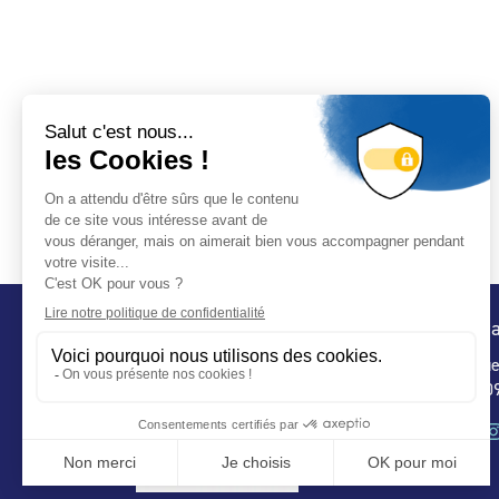
Conta
32 ru
75 009