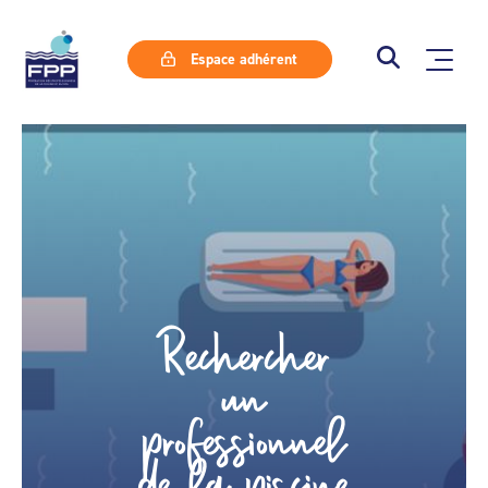
Espace adhérent
Rechercher
un
professionnel
de la piscine