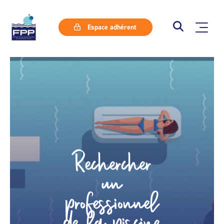
Espace adhérent
Rechercher
un
professionnel
de la piscine