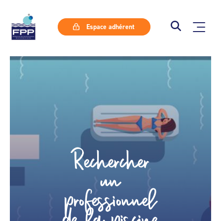
Espace adhérent
Rechercher
un
professionnel
de la piscine