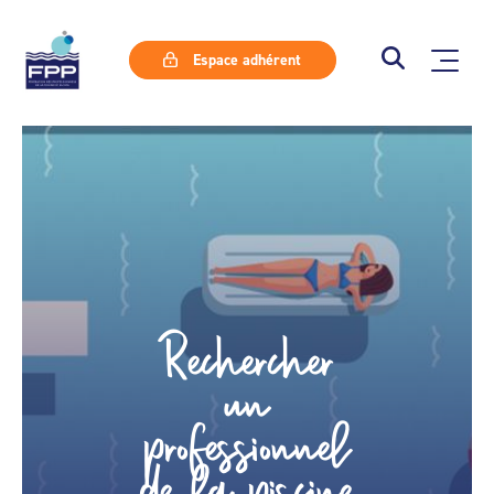
Espace adhérent
Rechercher
un
professionnel
de la piscine