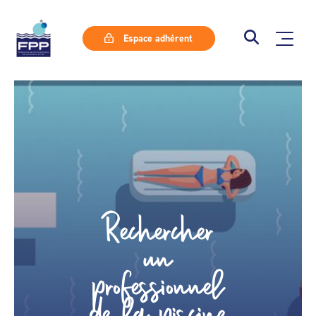
Espace adhérent
Rechercher
un
professionnel
de la piscine