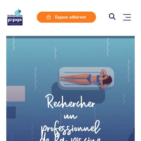
Espace adhérent
Rechercher
un
professionnel
de la piscine