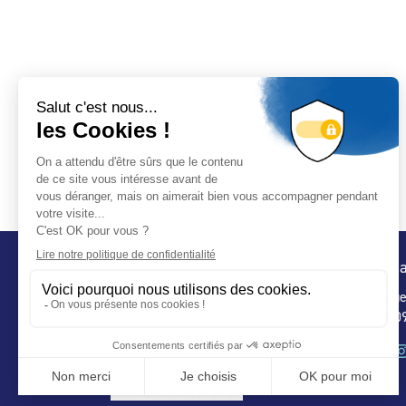
Conta
32 ru
75 009