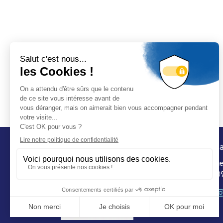
Conta
32 ru
75 009