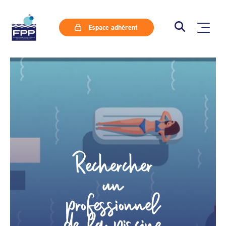
Espace adhérent
Rechercher
un
professionnel
de la piscine