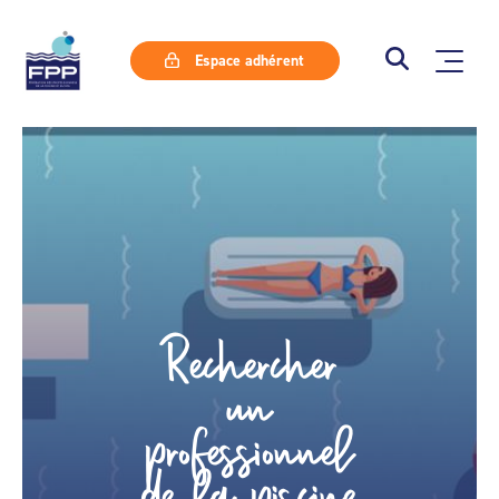
Espace adhérent
Rechercher
un
professionnel
de la piscine