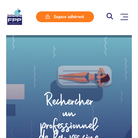
Espace adhérent
Rechercher
un
professionnel
de la piscine