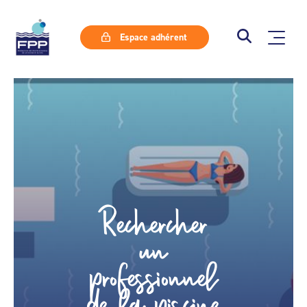
Espace adhérent
Rechercher
un
professionnel
de la piscine