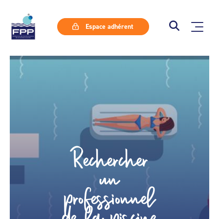
Espace adhérent
Rechercher
un
professionnel
de la piscine